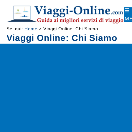
Skip
to
M
content
Sei qui:
Home
>
Viaggi Online: Chi Siamo
Viaggi Online: Chi Siamo
Viaggi-Online.com
è una
guida alla
scelta dei migliori servizi di viaggio
.
Lo scopo del sito è quello di aiutarti a
individuare gli operatori che offrono il più
elevato livello di servizio, ottenere prezzi
competitivi e migliorare la tua
esperienza di viaggio.
Il sito Viaggi-Online.com
è stato creato da Angelo