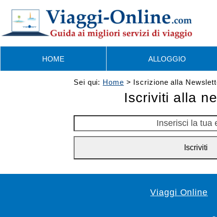
Skip
to
content
HOME
ALLOGGIO
Sei qui:
Home
>
Iscrizione alla Newslett
Iscriviti alla n
Inserisci
la
tua
Iscriviti
email
Viaggi Online