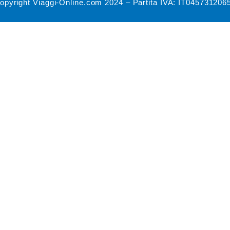
opyright Viaggi-Online.com 2024 – Partita IVA: IT045731206