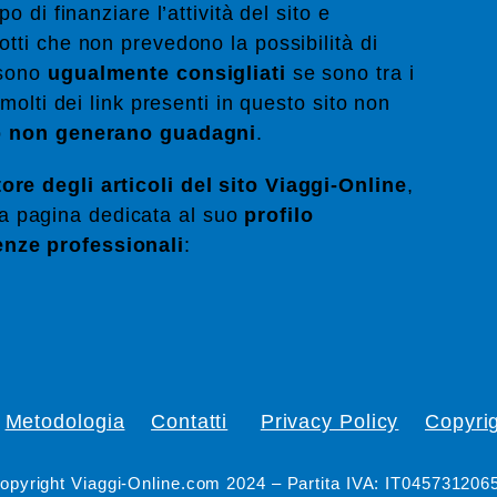
po di finanziare l’attività del sito e
dotti che non prevedono la possibilità di
 sono
ugualmente consigliati
se sono tra i
i molti dei link presenti in questo sito non
o
non generano guadagni
.
ore degli articoli del sito Viaggi-Online
,
la pagina dedicata al suo
profilo
enze professionali
:
Metodologia
Contatti
Privacy Policy
Copyri
opyright Viaggi-Online.com 2024 – Partita IVA: IT045731206