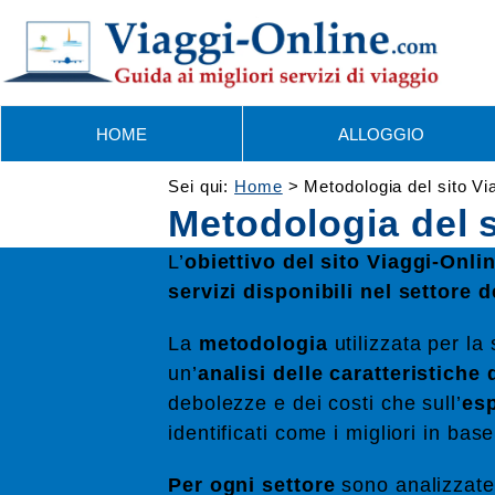
Skip
to
content
HOME
ALLOGGIO
Sei qui:
Home
>
Metodologia del sito V
Metodologia del 
L’
obiettivo del sito Viaggi-Onl
servizi disponibili nel settore d
La
metodologia
utilizzata per la
un’
analisi delle caratteristiche
debolezze e dei costi che sull’
esp
identificati come i migliori in base
Per ogni settore
sono analizzate