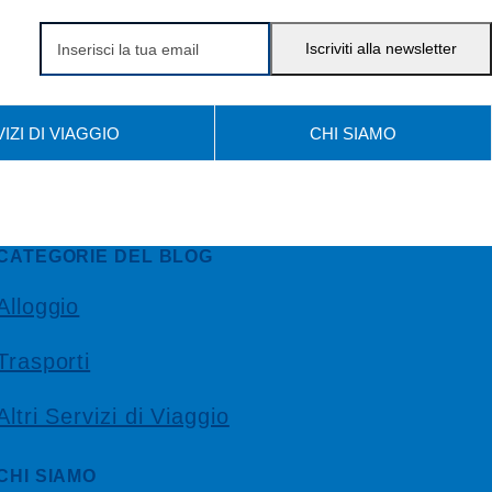
Inserisci
Iscriviti alla newsletter
la
tua
IZI DI VIAGGIO
CHI SIAMO
email
CATEGORIE DEL BLOG
Alloggio
Trasporti
Altri Servizi di Viaggio
CHI SIAMO