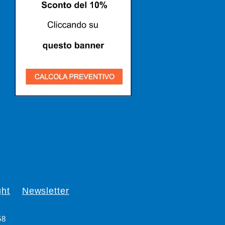
ght
Newsletter
58