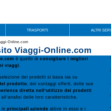
TRASPORTI
ALTRI SERV
iaggi-Online.com
sito Viaggi-Online.com
ine.com
è quello di
consigliare i migliori
ei viaggi
.
 selezione dei prodotti si basa sia su
 del prodotto
, dei vantaggi offerti, delle sue
erienza diretta nell’utilizzo dei prodotti
 all’analisi delle loro caratteristiche.
 le
principali aziende
attive in esso e i