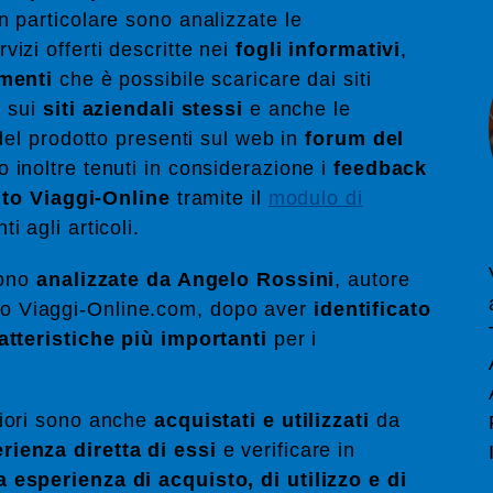
In particolare sono analizzate le
vizi offerti descritte nei
fogli informativi
,
umenti
che è possibile scaricare dai siti
i sui
siti aziendali stessi
e anche le
 del prodotto presenti sul web in
forum del
o inoltre tenuti in considerazione i
feedback
sito Viaggi-Online
tramite il
modulo di
i agli articoli.
sono
analizzate da Angelo Rossini
, autore
l sito Viaggi-Online.com, dopo aver
identificato
atteristiche più importanti
per i
liori sono anche
acquistati e utilizzati
da
rienza diretta di essi
e verificare in
 esperienza di acquisto, di utilizzo e di