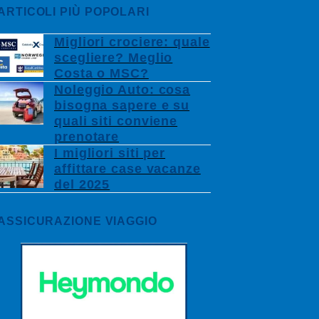
ARTICOLI PIÙ POPOLARI
Migliori crociere: quale
scegliere? Meglio
Costa o MSC?
Noleggio Auto: cosa
bisogna sapere e su
quali siti conviene
prenotare
I migliori siti per
affittare case vacanze
del 2025
ASSICURAZIONE VIAGGIO