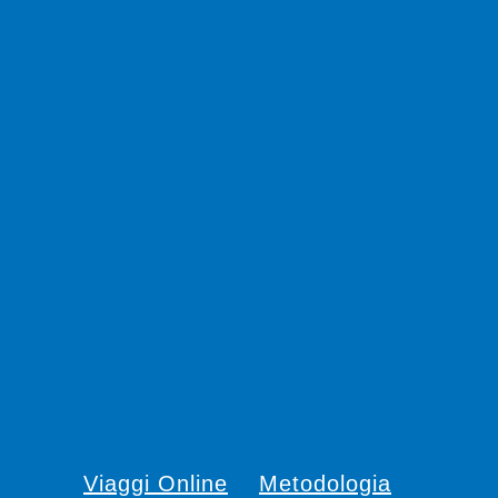
ASSICURAZIONE VIAGGIO
Viaggi Online
Metodologia